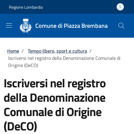
Salta al contenuto principale
Skip to footer content
Regione Lombardia
Comune di Piazza Brembana
Briciole di pane
Home
/
Tempo libero, sport e cultura
/
Iscriversi nel registro della Denominazione Comunale di
Origine (DeCO)
Iscriversi nel registro
della Denominazione
Comunale di Origine
(DeCO)