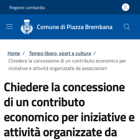
Salta al contenuto principale
Skip to footer content
Regione Lombardia
Comune di Piazza Brembana
Briciole di pane
Home
/
Tempo libero, sport e cultura
/
Chiedere la concessione di un contributo economico per
iniziative e attività organizzate da associazioni
Chiedere la concessione
di un contributo
economico per iniziative e
attività organizzate da