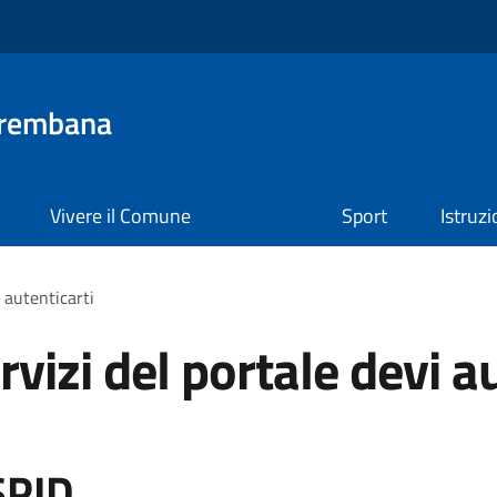
Brembana
Vivere il Comune
Sport
Istruz
i autenticarti
rvizi del portale devi a
SPID