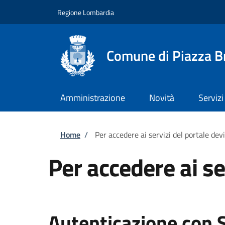
Salta al contenuto principale
Skip to footer content
Regione Lombardia
Comune di Piazza 
Amministrazione
Novità
Servizi
Briciole di pane
Home
/
Per accedere ai servizi del portale dev
Per accedere ai se
Autenticazione con 