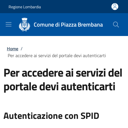
Salta al contenuto principale
Skip to footer content
Regione Lombardia
Comune di Piazza Brembana
Briciole di pane
Home
/
Per accedere ai servizi del portale devi autenticarti
Per accedere ai servizi del
portale devi autenticarti
Autenticazione con SPID